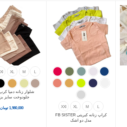
Xl
XL
M
L
شلوار زنانه دمپا کر
جلودوخت سایز بز
XXl
XL
M
L
1,980,000
تومان
کراپ زنانه کبریتی FB SISTER
مدل دو اشک