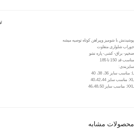
ت
پوشیدنش با شومیز وپیراهن کوتاه توصیه میشه
جوراب شلواری متفاوت
ضخیم- براق- کشی- پاره نشو
مناسب قد 150 تا 185
سایزبندی:
L: مناسب سایز 36، 38، 40
XL: مناسب سایز 40،42،44
XXL: مناسب سایز 46،48،50
محصولات مشابه