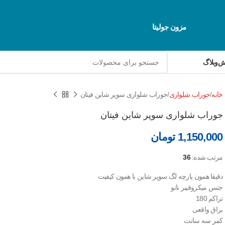
مزون جولیتا
رش
وبلاگ
خانه
جوراب شلواری
جوراب شلواری سوپر شاین فیتان
جوراب شلواری سوپر شاین فیتان
1,150,000
تومان
مرتب شده:
36
دقیقا همون پارچه لگ سوپر شاین با همون کیفیت
جنس میکروفیبر نانو
تراکم 180
براق واقعی
کمر سه سانت