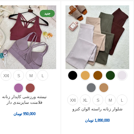
جدید
XXl
S
M
L
نیمتنه ورزشی کاپدار زنانه
XXl
XL
S
M
L
فلامنت سایزبندی دار
شلوار زنانه راسته الوان کنزو
950,000
تومان
1,890,000
تومان