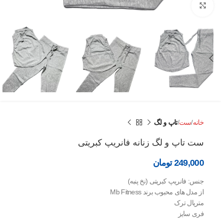
برای بزرگنمایی کلیک کنید
خانه
ست
تاپ و لگ
ست تاپ و لگ زنانه فانریپ کبریتی
249,000
تومان
جنس: فانریپ کبریتی (نخ پنبه)
از مدل های محبوب برند Mb Fitness
متریال ترک
فری سایز