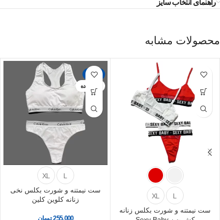
راهنمای انتخاب سایز
محصولات مشابه
-33%
تمام شده
XL
L
ست نیمتنه و شورت بکلس نخی
XL
L
زنانه کلوین کلین
ست نیمتنه و شورت بکلس زنانه
255,000
تومان
کش پهن Sexy Baby