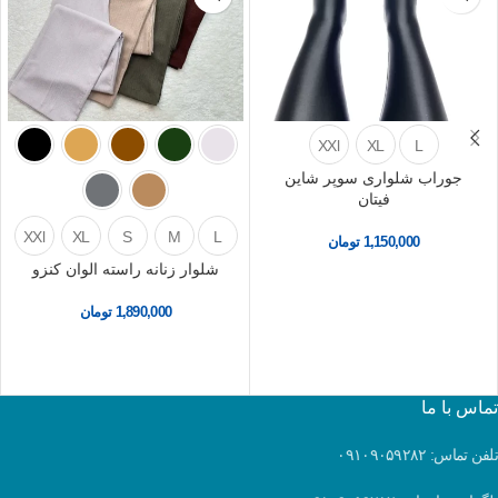
XXl
XL
L
جوراب شلواری سوپر شاین
فیتان
XXl
XL
S
M
L
1,150,000
تومان
شلوار زنانه راسته الوان کنزو
1,890,000
تومان
تماس با ما
تلفن تماس: ۰۹۱۰۹۰۵۹۲۸۲